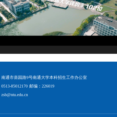
：南通市啬园路9号南通大学本科招生工作办公室
513-85012170
邮编：226019
sb@ntu.edu.cn